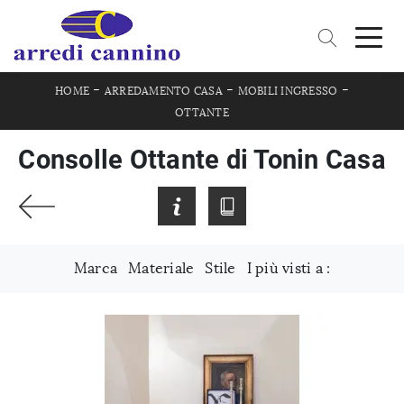
-
-
-
HOME
ARREDAMENTO CASA
MOBILI INGRESSO
OTTANTE
Consolle Ottante di Tonin Casa
Marca
Materiale
Stile
I più visti a :