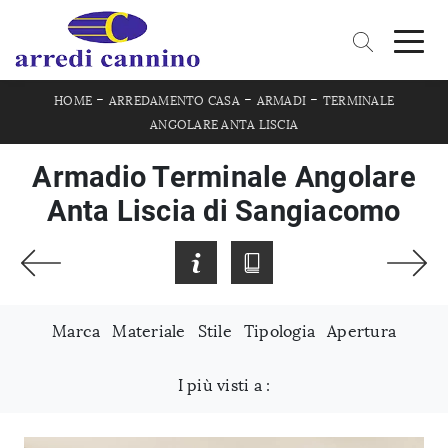
-
-
-
HOME
ARREDAMENTO CASA
ARMADI
TERMINALE
ANGOLARE ANTA LISCIA
Armadio Terminale Angolare
Anta Liscia di Sangiacomo
Marca
Materiale
Stile
Tipologia
Apertura
I più visti a :