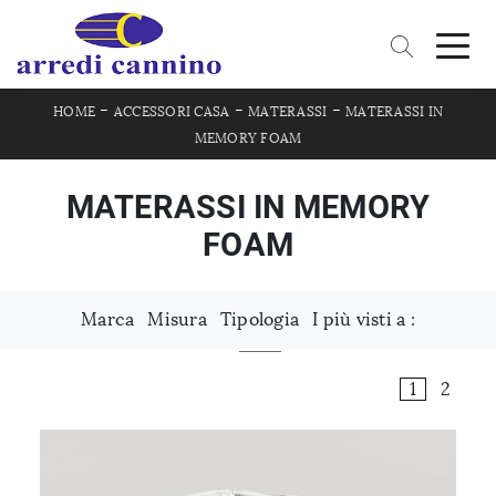
-
-
-
HOME
ACCESSORI CASA
MATERASSI
MATERASSI IN
MEMORY FOAM
MATERASSI IN MEMORY
FOAM
Marca
Misura
Tipologia
I più visti a :
1
2