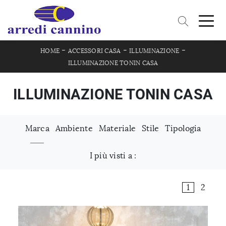
-
-
-
HOME
ACCESSORI CASA
ILLUMINAZIONE
ILLUMINAZIONE TONIN CASA
ILLUMINAZIONE TONIN CASA
Marca
Ambiente
Materiale
Stile
Tipologia
I più visti a :
1
2